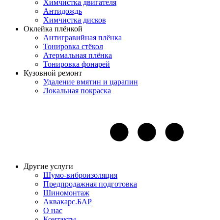
Химчистка двигателя
Антидождь
Химчистка дисков
Оклейка плёнкой
Антигравийная плёнка
Тонировка стёкол
Атермальная плёнка
Тонировка фонарей
Кузовной ремонт
Удаление вмятин и царапин
Локальная покраска
Другие услуги
Шумо-виброизоляция
Предпродажная подготовка
Шиномонтаж
Аквакарс.БАР
О нас
Контакты