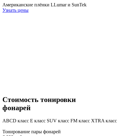
Американские плёнки LLumar и SunTek
Узнать цены
Стоимость тонировки
фонарей
ABCD
класс
E
класс
SUV
класс
FM
класс
XTRA
класс
Тонирование пары фонарей