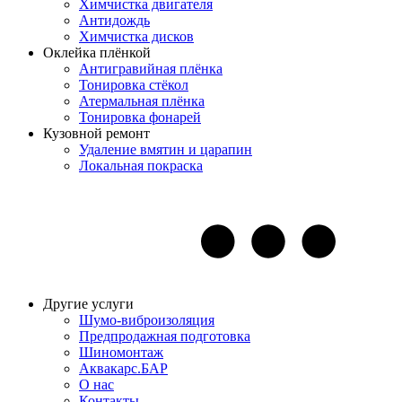
Химчистка двигателя
Антидождь
Химчистка дисков
Оклейка плёнкой
Антигравийная плёнка
Тонировка стёкол
Атермальная плёнка
Тонировка фонарей
Кузовной ремонт
Удаление вмятин и царапин
Локальная покраска
Другие услуги
Шумо-виброизоляция
Предпродажная подготовка
Шиномонтаж
Аквакарс.БАР
О нас
Контакты