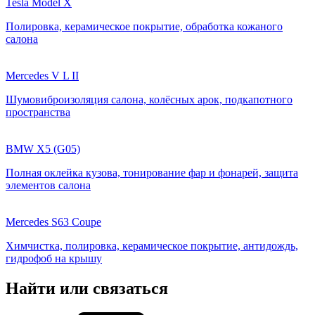
Tesla Model X
Полировка, керамическое покрытие, обработка кожаного
салона
Mercedes V L II
Шумовиброизоляция салона, колёсных арок, подкапотного
пространства
BMW X5 (G05)
Полная оклейка кузова, тонирование фар и фонарей, защита
элементов салона
Mercedes S63 Coupe
Химчистка, полировка, керамическое покрытие, антидождь,
гидрофоб на крышу
Найти или связаться