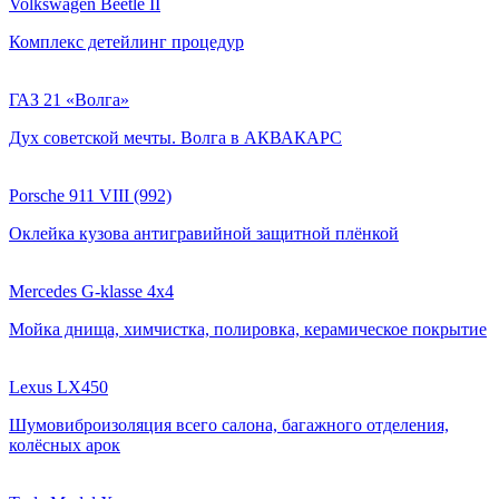
Volkswagen Beetle II
Комплекс детейлинг процедур
ГАЗ 21 «Волга»
Дух советской мечты. Волга в АКВАКАРС
Porsche 911 VIII (992)
Оклейка кузова антигравийной защитной плёнкой
Mercedes G-klasse 4x4
Мойка днища, химчистка, полировка, керамическое покрытие
Lexus LX450
Шумовиброизоляция всего салона, багажного отделения,
колёсных арок